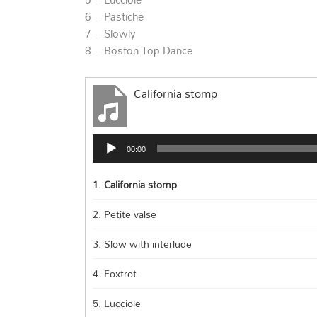
6 – Pastiche
7 – Slowly
8 – Boston Top Dance
California stomp
Audio
00:00
Player
1.
California stomp
2.
Petite valse
3.
Slow with interlude
4.
Foxtrot
5.
Lucciole