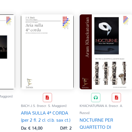
Maggioni)
BACH J.S. (trascr. S. Maggioni)
KHACHATURIAN A. (trascr. A.
ARIA SULLA 4ª CORDA
Russo)
(per 2 fl. 2 cl. cl.b. sax ct.)
NOCTURNE PER
QUARTETTO DI
Da:
€
14,00
Diff: 2