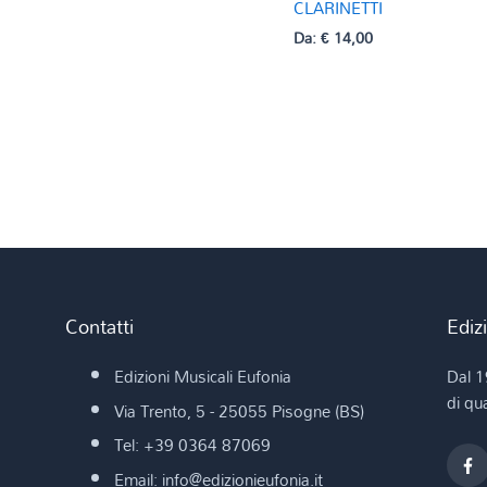
CLARINETTI
Da:
€
14,00
Contatti
Ediz
Edizioni Musicali Eufonia
Dal 1
di qua
Via Trento, 5 - 25055 Pisogne (BS)
Tel: +39 0364 87069
Email: info@edizionieufonia.it