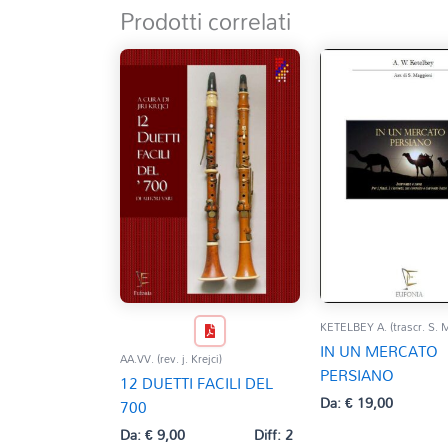
Prodotti correlati
KETELBEY A. (trascr. S. 
IN UN MERCATO
AA.VV. (rev. j. Krejci)
PERSIANO
12 DUETTI FACILI DEL
Da:
€
19,00
700
Da:
€
9,00
Diff: 2