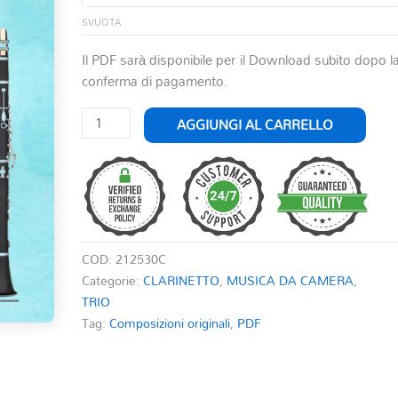
SVUOTA
Il PDF sarà disponibile per il Download subito dopo l
conferma di pagamento.
OLD
AGGIUNGI AL CARRELLO
AMERICAN
TRIOS
FOR
THREE
CLARINETS
quantità
COD:
212530C
Categorie:
CLARINETTO
,
MUSICA DA CAMERA
,
TRIO
Tag:
Composizioni originali
,
PDF