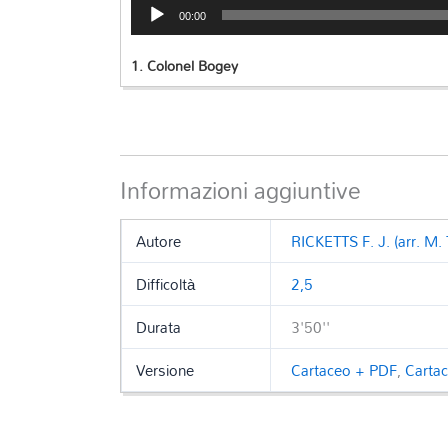
Audio
00:00
Player
1.
Colonel Bogey
Informazioni aggiuntive
Autore
RICKETTS F. J. (arr. M.
Difficoltà
2,5
Durata
3'50''
Versione
Cartaceo + PDF
,
Carta