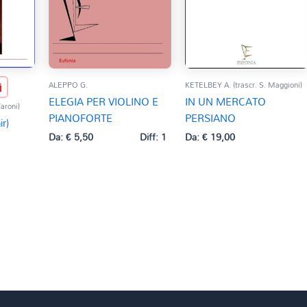
ALEPPO G.
KETELBEY A. (trascr. S. Maggioni)
ELEGIA PER VIOLINO E
IN UN MERCATO
aroni)
PIANOFORTE
PERSIANO
r)
Da:
€
5,50
Diff: 1
Da:
€
19,00