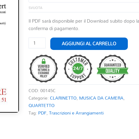
SVUOTA
Il PDF sarà disponibile per il Download subito dopo l
conferma di pagamento.
MARCIA
AGGIUNGI AL CARRELLO
MILITARE
NR.
1
OP.
51
quantità
COD:
00145C
Categorie:
CLARINETTO
,
MUSICA DA CAMERA
,
QUARTETTO
Tag:
PDF
,
Trascrizioni e Arrangiamenti