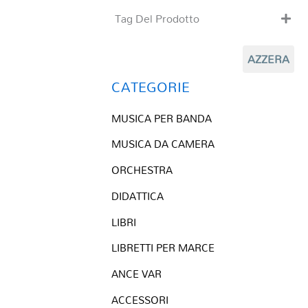
Tag Del Prodotto
CD
AZZERA
Clarinetto basso
Composizioni originali
CATEGORIE
Natale
MUSICA PER BANDA
QR base
QR esecuzione
MUSICA DA CAMERA
Trascrizioni e Arrangiamenti
ORCHESTRA
DIDATTICA
LIBRI
LIBRETTI PER MARCE
ANCE VAR
ACCESSORI