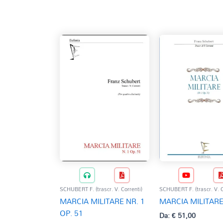
base
al
più
recente
SCHUBERT F. (trascr. V. Correnti)
SCHUBERT F. (trascr. V. C
MARCIA MILITARE NR. 1
MARCIA MILITARE
OP. 51
Da:
€
51,00