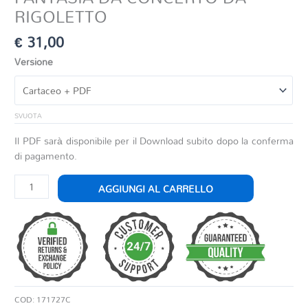
RIGOLETTO
€
31,00
Versione
SVUOTA
Il PDF sarà disponibile per il Download subito dopo la conferma
di pagamento.
FANTASIA
AGGIUNGI AL CARRELLO
DA
CONCERTO
DA
RIGOLETTO
quantità
COD:
171727C