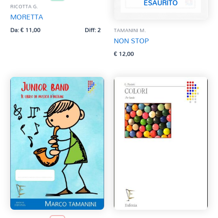
ESAURITO
RICOTTA G.
MORETTA
Da:
€
11,00
Diff: 2
TAMANINI M.
NON STOP
€
12,00