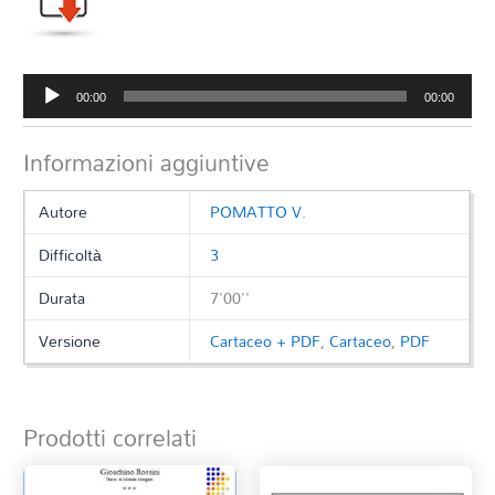
Audio
00:00
00:00
Player
Informazioni aggiuntive
Autore
POMATTO V.
Difficoltà
3
Durata
7'00''
Versione
Cartaceo + PDF
,
Cartaceo
,
PDF
Prodotti correlati