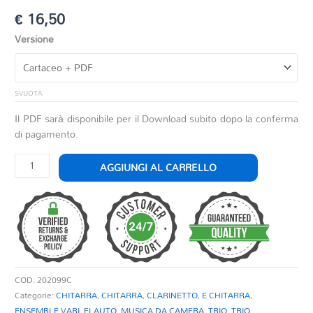
€
16,50
Versione
SVUOTA
Il PDF sarà disponibile per il Download subito dopo la conferma
di pagamento.
MINUET
AGGIUNGI AL CARRELLO
AND
BADINERIE
quantità
COD:
202099C
Categorie:
CHITARRA
,
CHITARRA
,
CLARINETTO
,
E CHITARRA
,
ENSEMBLE VARI
,
FLAUTO
,
MUSICA DA CAMERA
,
TRIO
,
TRIO