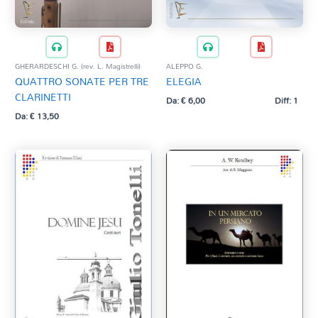
GHERARDESCHI G. (rev. L. Magistrelli)
ALEPPO G.
QUATTRO SONATE PER TRE
ELEGIA
CLARINETTI
Da:
€
6,00
Diff: 1
Da:
€
13,50