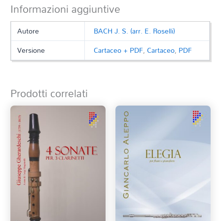
Informazioni aggiuntive
Autore
BACH J. S. (arr. E. Roselli)
Versione
Cartaceo + PDF
,
Cartaceo
,
PDF
Prodotti correlati