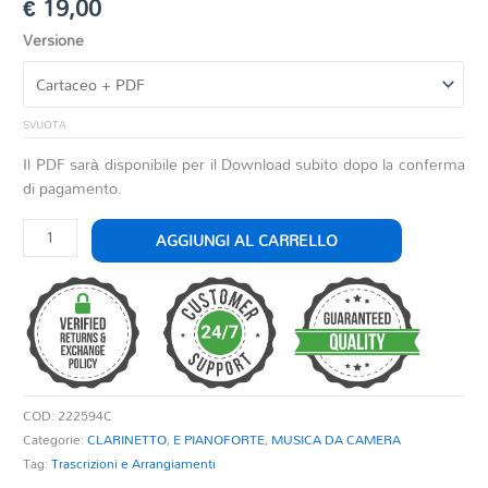
€
19,00
Versione
SVUOTA
Il PDF sarà disponibile per il Download subito dopo la conferma
di pagamento.
LA
AGGIUNGI AL CARRELLO
RONDA
quantità
COD:
222594C
Categorie:
CLARINETTO
,
E PIANOFORTE
,
MUSICA DA CAMERA
Tag:
Trascrizioni e Arrangiamenti