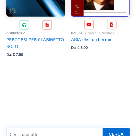
BACH J. S. (trascr. D. Zaffaroni)
CORRENTI V.
ARIA (Bist du bei mir)
PERCORSI PER CLARINETTO
SOLO
Da:
€
8,00
Da:
€
7,50
CERCA