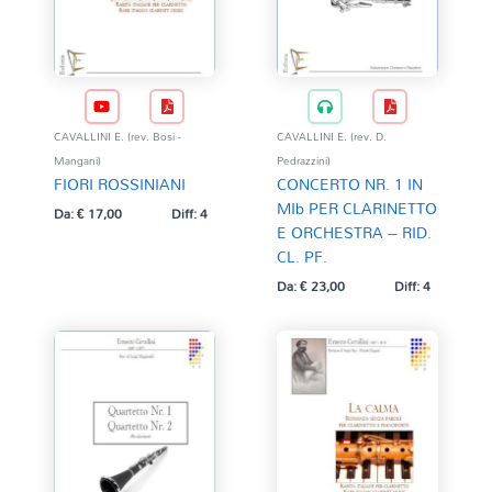
CAVALLINI E. (rev. Bosi -
CAVALLINI E. (rev. D.
Mangani)
Pedrazzini)
FIORI ROSSINIANI
CONCERTO NR. 1 IN
MIb PER CLARINETTO
Da:
€
17,00
Diff: 4
E ORCHESTRA – RID.
CL. PF.
Da:
€
23,00
Diff: 4