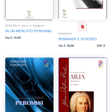
KETELBEY A. (trascr. S. Maggioni)
IN UN MERCATO PERSIANO
DAMIANI P.
Da:
€
19,00
ROMANZA E SCHERZO
Da:
€
18,00
Diff: 5