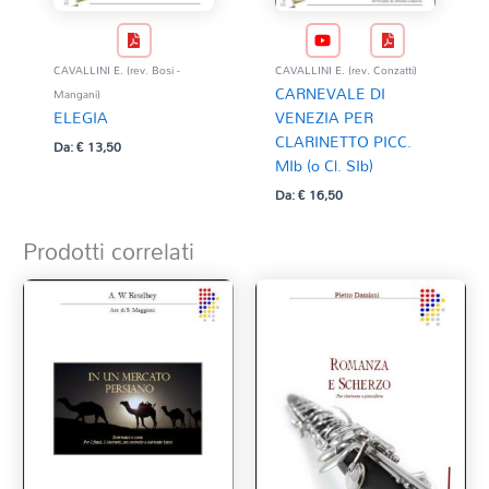
CAVALLINI E. (rev. Bosi -
CAVALLINI E. (rev. Conzatti)
CARNEVALE DI
Mangani)
ELEGIA
VENEZIA PER
CLARINETTO PICC.
Da:
€
13,50
MIb (o Cl. SIb)
Da:
€
16,50
Prodotti correlati