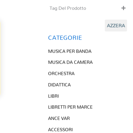
Tag Del Prodotto
CD
AZZERA
Clarinetto basso
Composizioni originali
CATEGORIE
Natale
MUSICA PER BANDA
QR base
QR esecuzione
MUSICA DA CAMERA
Trascrizioni e Arrangiamenti
ORCHESTRA
DIDATTICA
LIBRI
LIBRETTI PER MARCE
ANCE VAR
ACCESSORI