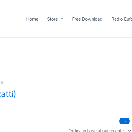
Home
Store
Free Download
Radio Euf
ti)
atti)
→