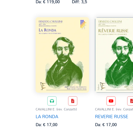
Da:
€
119,00
Diff: 3,5
CAVALLINI E. (rev. Conzatti)
CAVALLINI E. (rev. Conzat
LA RONDA
REVERIE RUSSE
Da:
€
17,00
Da:
€
17,00