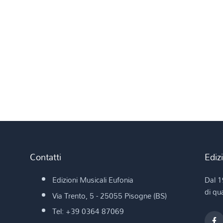
Contatti
Ediz
Edizioni Musicali Eufonia
Dal 1
di qua
Via Trento, 5 - 25055 Pisogne (BS)
Tel: +39 0364 87069