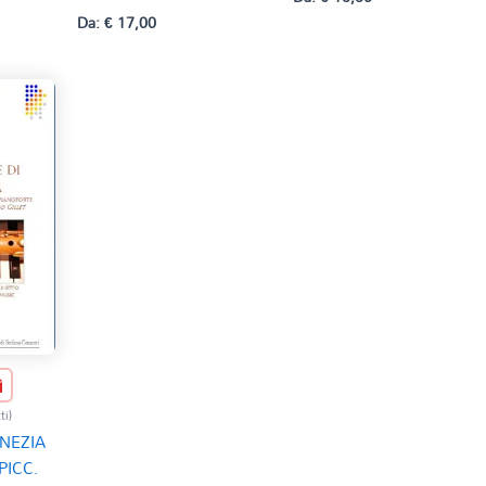
Da:
€
17,00
ti)
NEZIA
PICC.