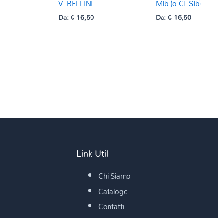
V. BELLINI
MIb (o Cl. SIb)
Da:
€
16,50
Da:
€
16,50
Link Utili
Chi Siamo
Catalogo
Contatti