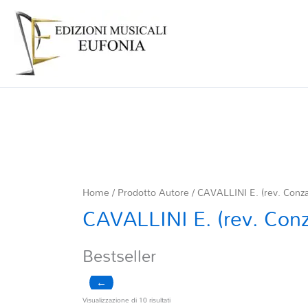
Home
/ Prodotto Autore / CAVALLINI E. (rev. Conzat
CAVALLINI E. (rev. Conz
Bestseller
←
Ordina
Visualizzazione di 10 risultati
in