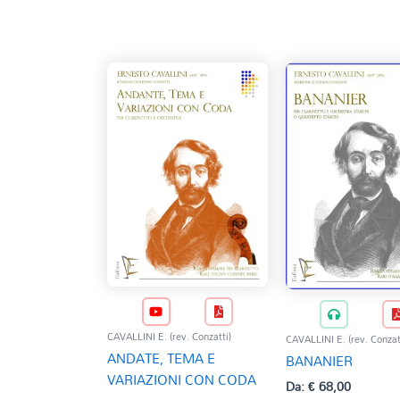
base
al
più
recente
CAVALLINI E. (rev. Conzatti)
CAVALLINI E. (rev. Conzat
ANDATE, TEMA E
BANANIER
VARIAZIONI CON CODA
Da:
€
68,00