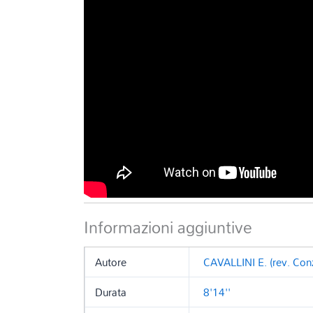
Informazioni aggiuntive
Autore
CAVALLINI E. (rev. Conz
Durata
8'14''