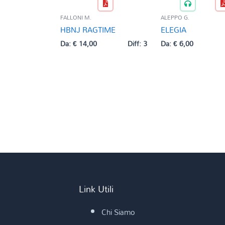
FALLONI M.
ALEPPO G.
HBNJ RAGTIME
ELEGIA
Da:
€
14,00
Diff: 3
Da:
€
6,00
Link Utili
Chi Siamo