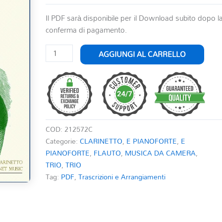
Il PDF sarà disponibile per il Download subito dopo l
conferma di pagamento.
REVERIE
AGGIUNGI AL CARRELLO
RUSSE
quantità
COD:
212572C
Categorie:
CLARINETTO
,
E PIANOFORTE
,
E
PIANOFORTE
,
FLAUTO
,
MUSICA DA CAMERA
,
TRIO
,
TRIO
Tag:
PDF
,
Trascrizioni e Arrangiamenti