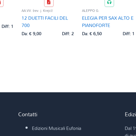
AA.VV. (rev. j. Krejci)
ALEPPO G.
12 DUETTI FACILI DEL
ELEGIA PER SAX ALTO E
700
PIANOFORTE
Diff: 1
Da:
€
9,00
Diff: 2
Da:
€
6,50
Diff: 1
Contatti
Ediz
Edizioni Musicali Eufonia
Dal 1
di qua