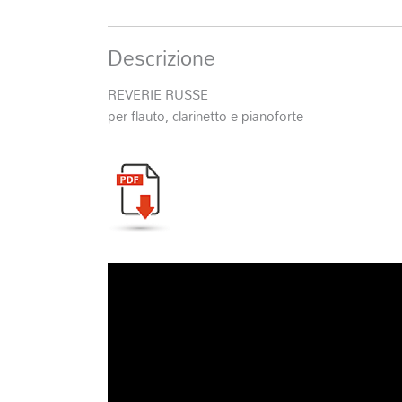
Descrizione
REVERIE RUSSE
per flauto, clarinetto e pianoforte