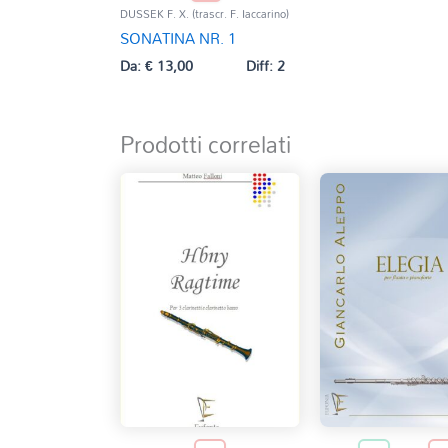
DUSSEK F. X. (trascr. F. Iaccarino)
SONATINA NR. 1
Da:
€
13,00
Diff: 2
Prodotti correlati