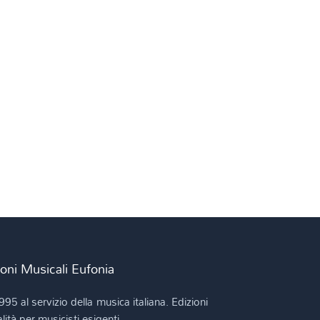
ioni Musicali Eufonia
995 al servizio della musica italiana. Edizioni
lità per musicisti esigenti.