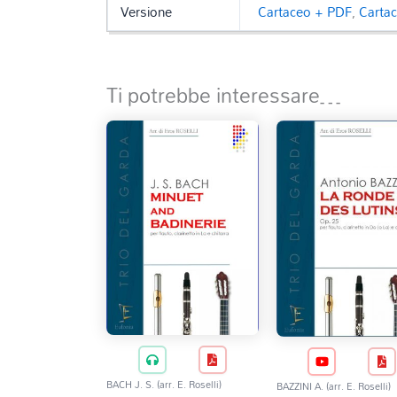
Versione
Cartaceo + PDF
,
Carta
Ti potrebbe interessare…
BACH J. S. (arr. E. Roselli)
BAZZINI A. (arr. E. Roselli)