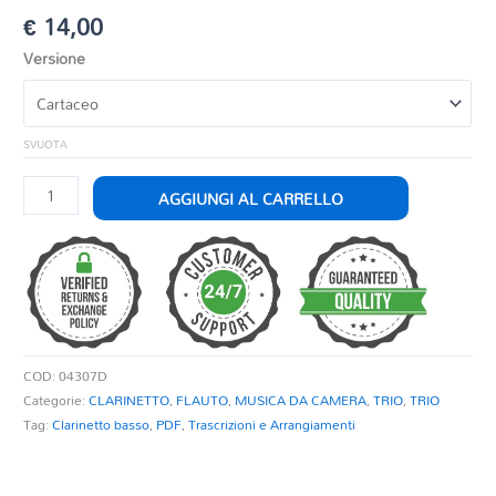
€
14,00
Versione
SVUOTA
SONATINA
AGGIUNGI AL CARRELLO
NR.
1
quantità
COD:
04307D
Categorie:
CLARINETTO
,
FLAUTO
,
MUSICA DA CAMERA
,
TRIO
,
TRIO
Tag:
Clarinetto basso
,
PDF
,
Trascrizioni e Arrangiamenti