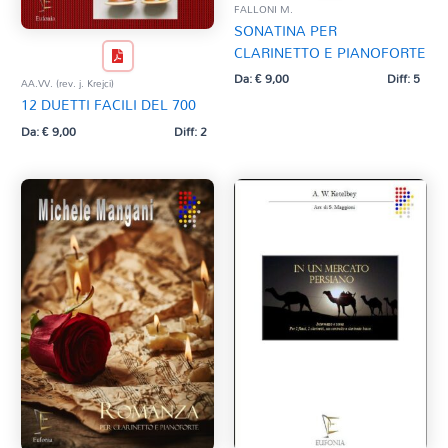
FALLONI M.
SONATINA PER
CLARINETTO E PIANOFORTE
Da:
€
9,00
Diff: 5
AA.VV. (rev. j. Krejci)
12 DUETTI FACILI DEL 700
Da:
€
9,00
Diff: 2