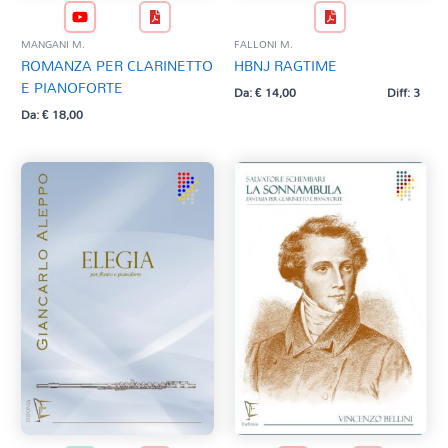
MANGANI M.
FALLONI M.
ROMANZA PER CLARINETTO
HBNJ RAGTIME
E PIANOFORTE
Da:
€
14,00
Diff: 3
Da:
€
18,00