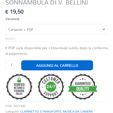
SONNAMBULA DI V. BELLINI
€
19,50
Versione
SVUOTA
Il PDF sarà disponibile per il Download subito dopo la conferma
di pagamento.
FANTASIA
AGGIUNGI AL CARRELLO
SOPRA
MOTIVI
DELLA
SONNAMBULA
DI
V.
BELLINI
COD:
202144C
quantità
Categorie:
CLARINETTO
,
E PIANOFORTE
,
MUSICA DA CAMERA