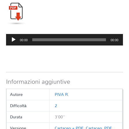
Audio
00:00
00:00
Player
Informazioni aggiuntive
Autore
PIVA R.
Difficoltà
2
Durata
3'00''
Versione
Cartaceo + PDF
,
Cartaceo
,
PDF