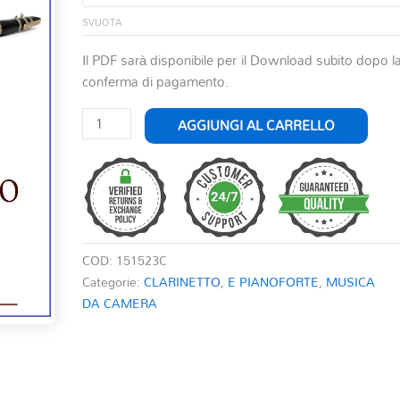
SVUOTA
Il PDF sarà disponibile per il Download subito dopo l
conferma di pagamento.
ADAGIETTO
AGGIUNGI AL CARRELLO
PER
CLARINETTO
E
PIANOFORTE
quantità
COD:
151523C
Categorie:
CLARINETTO
,
E PIANOFORTE
,
MUSICA
DA CAMERA