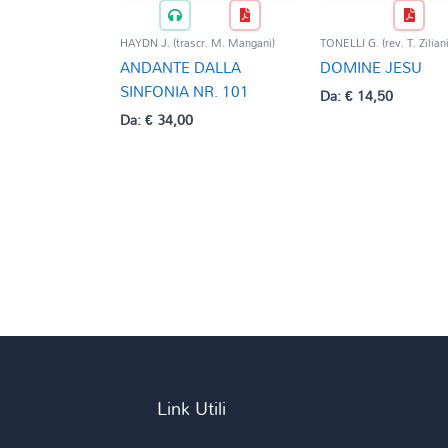
HAYDN J. (trascr. M. Mangani)
TONELLI G. (rev. T. Ziliani
ANDANTE DALLA
DOMINE JESU
SINFONIA NR. 101
Da:
€
14,50
Da:
€
34,00
Link Utili