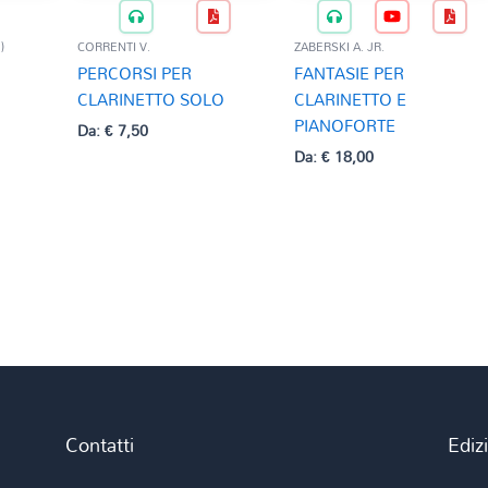
)
CORRENTI V.
ZABERSKI A. JR.
PERCORSI PER
FANTASIE PER
CLARINETTO SOLO
CLARINETTO E
PIANOFORTE
Da:
€
7,50
Da:
€
18,00
Contatti
Ediz