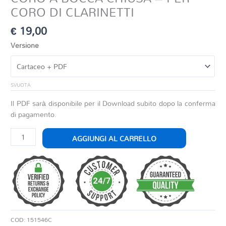
CORO DI CLARINETTI
€
19,00
Versione
SVUOTA
Il PDF sarà disponibile per il Download subito dopo la conferma
di pagamento.
CORO
AGGIUNGI AL CARRELLO
A
BOCCA
CHIUSA
-
PER
CORO
DI
COD:
151546C
CLARINETTI