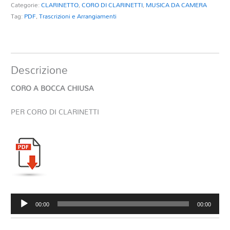
Categorie:
CLARINETTO
,
CORO DI CLARINETTI
,
MUSICA DA CAMERA
quantità
Tag:
PDF
,
Trascrizioni e Arrangiamenti
Descrizione
CORO A BOCCA CHIUSA
PER CORO DI CLARINETTI
Audio
00:00
00:00
Player