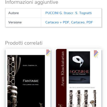
Informazioni aggiuntive
Autore
PUCCINI G. (trascr. S. Tognatti
Versione
Cartaceo + PDF
,
Cartaceo
,
PDF
Prodotti correlati