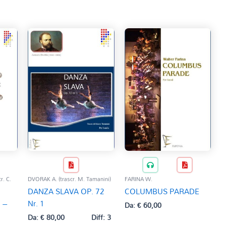
. C.
DVORAK A. (trascr. M. Tamanini)
FARINA W.
DANZA SLAVA OP. 72
COLUMBUS PARADE
 –
Nr. 1
Da:
€
60,00
Da:
€
80,00
Diff: 3