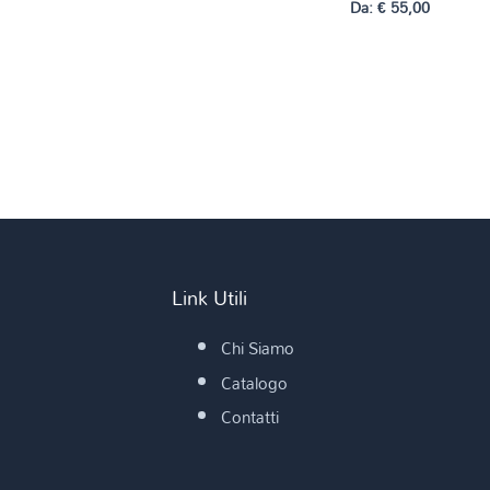
Da:
€
55,00
Link Utili
Chi Siamo
Catalogo
Contatti