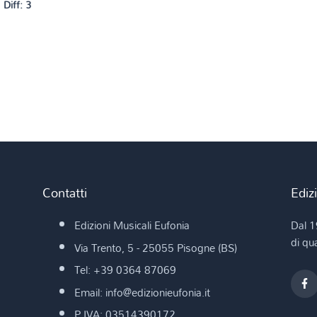
Diff: 3
Contatti
Ediz
Edizioni Musicali Eufonia
Dal 1
di qua
Via Trento, 5 - 25055 Pisogne (BS)
Tel: +39 0364 87069
Email: info@edizionieufonia.it
P.IVA: 03514390172