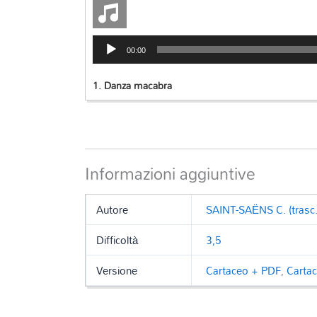
Audio
00:00
Player
1.
Danza macabra
Informazioni aggiuntive
Autore
SAINT-SAËNS C. (trasc.
Difficoltà
3,5
Versione
Cartaceo + PDF
,
Carta