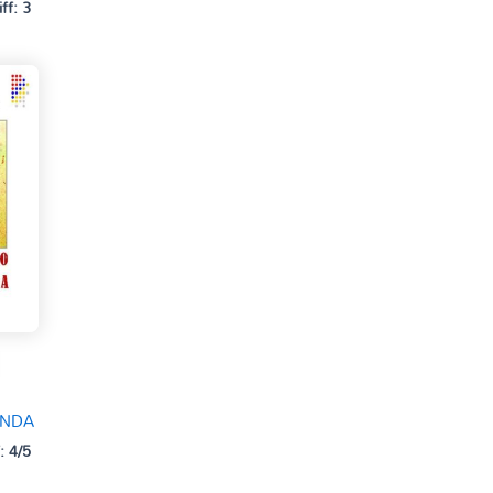
iff: 3
ANDA
: 4/5