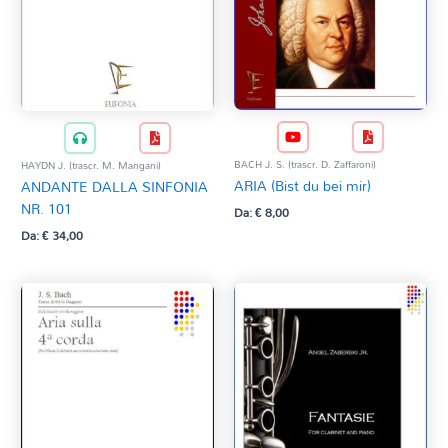
BACH J. S. (trascr. D. Zaffaroni)
HAYDN J. (trascr. M. Mangani)
ARIA (Bist du bei mir)
ANDANTE DALLA SINFONIA
NR. 101
Da:
€
8,00
Da:
€
34,00