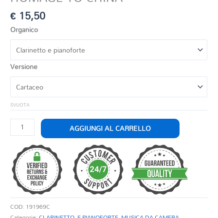
€
15,50
Organico
Versione
SVUOTA
HOMAGE
AGGIUNGI AL CARRELLO
TO
CHINA
quantità
COD:
191969C
Categorie:
CLARINETTO
,
E PIANOFORTE
,
MUSICA DA CAMERA
,