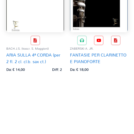
BACH J.S. (trascr. S. Maggioni)
ZABERSKI A. JR.
ARIA SULLA 4ª CORDA (per
FANTASIE PER CLARINETTO
2 fl. 2 cl. cl.b. sax ct.)
E PIANOFORTE
Da:
€
14,00
Diff: 2
Da:
€
18,00