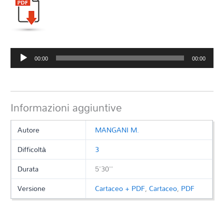
Audio
00:00
00:00
Player
Informazioni aggiuntive
Autore
MANGANI M.
Difficoltà
3
Durata
5'30''
Versione
Cartaceo + PDF
,
Cartaceo
,
PDF