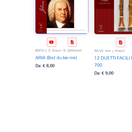
BACH J. S. (trascr. D. Zaffaroni)
AA.VV. (rev. j. Krejci)
ARIA (Bist du bei mir)
12 DUETTI FACILI
700
Da:
€
8,00
Da:
€
9,00