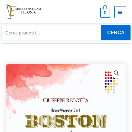
MEN
0
PRIN
CERCA