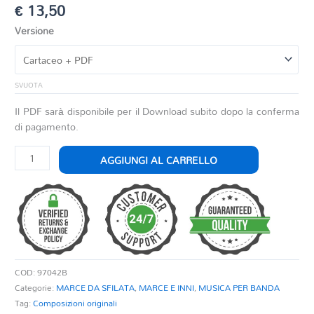
€
13,50
Versione
SVUOTA
Il PDF sarà disponibile per il Download subito dopo la conferma
di pagamento.
BORGO
AGGIUNGI AL CARRELLO
IN
FESTA
quantità
COD:
97042B
Categorie:
MARCE DA SFILATA
,
MARCE E INNI
,
MUSICA PER BANDA
Tag:
Composizioni originali