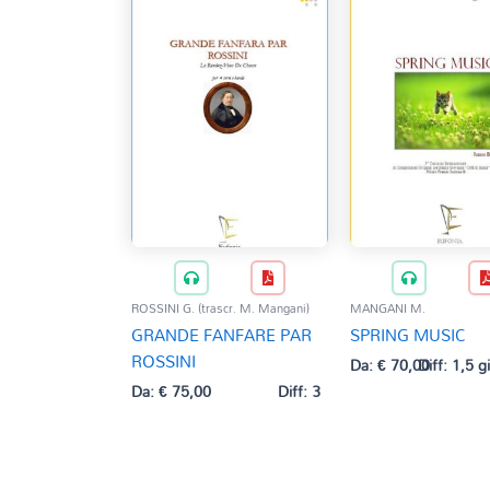
ROSSINI G. (trascr. M. Mangani)
MANGANI M.
GRANDE FANFARE PAR
SPRING MUSIC
ROSSINI
Da:
€
70,00
Diff: 1,5 g
Da:
€
75,00
Diff: 3