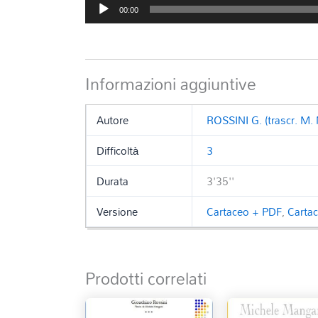
Audio
00:00
Player
Informazioni aggiuntive
Autore
ROSSINI G. (trascr. M.
Difficoltà
3
Durata
3'35''
Versione
Cartaceo + PDF
,
Carta
Prodotti correlati