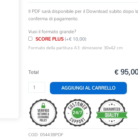
Il PDF sarà disponibile per il Download subito dopo l
conferma di pagamento.
Vuoi il formato grande?
SCORE PLUS
(+€ 10,00)
Formato della partitura A3: dimesione 30x42 cm
€ 95,0
Total
LA
AGGIUNGI AL CARRELLO
CORONA
D'ITALIA
quantità
COD:
05443BPDF