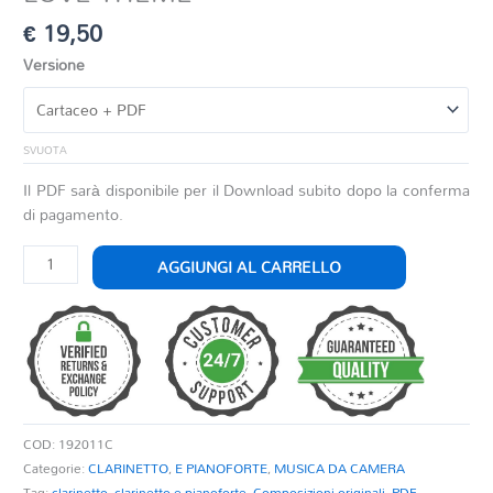
€
19,50
Versione
SVUOTA
Il PDF sarà disponibile per il Download subito dopo la conferma
di pagamento.
LOVE
AGGIUNGI AL CARRELLO
THEME
quantità
COD:
192011C
Categorie:
CLARINETTO
,
E PIANOFORTE
,
MUSICA DA CAMERA
Tag:
clarinetto
,
clarinetto e pianoforte
,
Composizioni originali
,
PDF
,