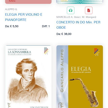
ALEPPO G.
ELEGIA PER VIOLINO E
MARCELLO A. (trascr. M. Mangani)
PIANOFORTE
CONCERTO IN DO Min. PER
Da:
€
5,50
Diff: 1
OBOE
Da:
€
38,00