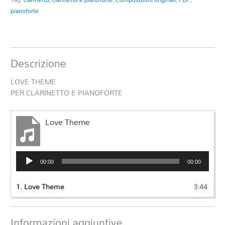
pianoforte
Descrizione
LOVE THEME
PER CLARINETTO E PIANOFORTE
Love Theme
Audio
00:00
00:00
Player
1.
Love Theme
3:44
Informazioni aggiuntive