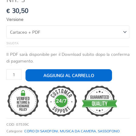
€
30,50
Versione
SVUOTA
Il PDF sarà disponibile per il Download subito dopo la conferma
di pagamento.
CONCERTO
AGGIUNGI AL CARRELLO
BRANDEBURGHESE
NR.
3
quantità
COD:
07539C
Categorie:
CORO DI SAXOFONI
,
MUSICA DA CAMERA
,
SASSOFONO