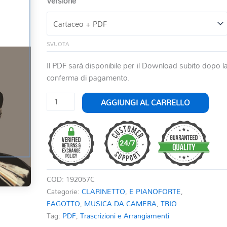
Versione
SVUOTA
Il PDF sarà disponibile per il Download subito dopo l
conferma di pagamento.
LA
AGGIUNGI AL CARRELLO
FORZA
DEL
DESTINO
PER
CLARINETTO
VIOLONCELLO
COD:
192057C
(O
Categorie:
CLARINETTO
,
E PIANOFORTE
,
FAGOTTO)
FAGOTTO
,
MUSICA DA CAMERA
,
TRIO
E
Tag:
PDF
,
Trascrizioni e Arrangiamenti
PIANOFORTE