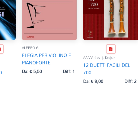
ALEPPO G.
ELEGIA PER VIOLINO E
AA.VV. (rev. j. Krejci)
PIANOFORTE
12 DUETTI FACILI DEL
Da:
€
5,50
Diff: 1
O
700
Da:
€
9,00
Diff: 2