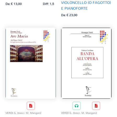
VIOLONCELLO (O FAGOTTO)
Da:
€
13,00
Diff: 1,5
E PIANOFORTE
Da:
€
23,00
VERDI G. (trascr. M. Mangani)
VERDI G. (trascr. M. Mangani)