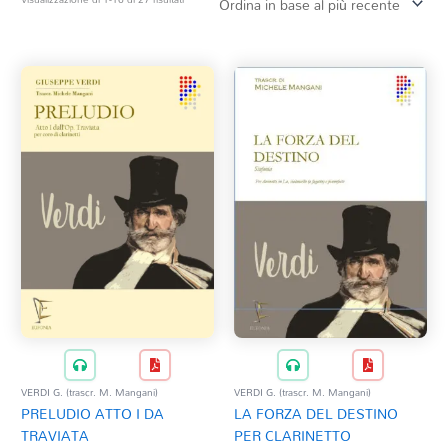
in
base
Tag Del Prodotto
al
più
recente
CD
Clarinetto basso
AZZERA
Composizioni originali
Natale
QR base
QR esecuzione
Trascrizioni e Arrangiamenti
VERDI G. (trascr. M. Mangani)
VERDI G. (trascr. M. Mangani)
LA FORZA DEL DESTINO
PRELUDIO ATTO I DA
PER CLARINETTO
TRAVIATA