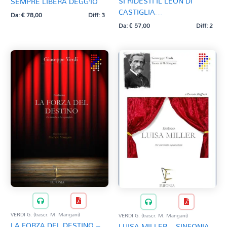
SI RIDESTI IL LEON DI
SEMPRE LIBERA DEGG’IO
CASTIGLIA…
Da:
€
78,00
Diff: 3
Da:
€
57,00
Diff: 2
VERDI G. (trascr. M. Mangani)
VERDI G. (trascr. M. Mangani)
LA FORZA DEL DESTINO –
LUISA MILLER – SINFONIA