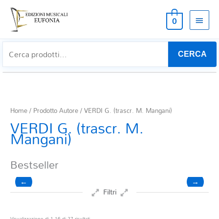
MEN
0
PRIN
CERCA
Home
/ Prodotto Autore / VERDI G. (trascr. M. Mangani)
VERDI G. (trascr. M.
Mangani)
Bestseller
←
→
Filtri
Prezzo
Ordina
Visualizzazione di 1-16 di 27 risultati