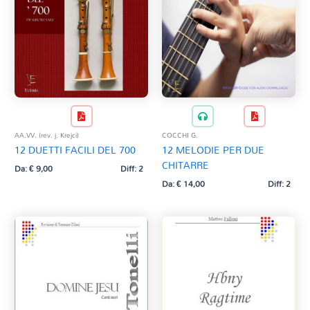
AA.VV. (rev. j. Krejci)
COCCHI G.
12 DUETTI FACILI DEL 700
12 MELODIE PER DUE
CHITARRE
Da:
€
9,00
Diff: 2
Da:
€
14,00
Diff: 2