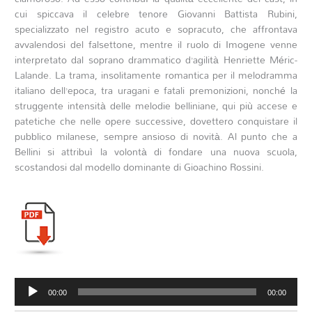
cui spiccava il celebre tenore Giovanni Battista Rubini,
specializzato nel registro acuto e sopracuto, che affrontava
avvalendosi del falsettone, mentre il ruolo di Imogene venne
interpretato dal soprano drammatico d’agilità Henriette Méric-
Lalande. La trama, insolitamente romantica per il melodramma
italiano dell’epoca, tra uragani e fatali premonizioni, nonché la
struggente intensità delle melodie belliniane, qui più accese e
patetiche che nelle opere successive, dovettero conquistare il
pubblico milanese, sempre ansioso di novità. Al punto che a
Bellini si attribuì la volontà di fondare una nuova scuola,
scostandosi dal modello dominante di Gioachino Rossini.
Audio
00:00
00:00
Player