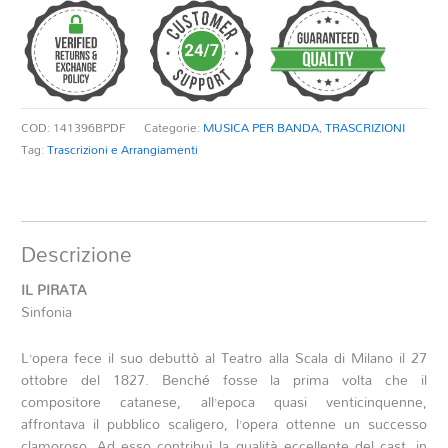
SINFONIA
quantità
COD:
141396BPDF
Categorie:
MUSICA PER BANDA
,
TRASCRIZIONI
Tag:
Trascrizioni e Arrangiamenti
Descrizione
IL PIRATA
Sinfonia
L’opera fece il suo debuttò al Teatro alla Scala di Milano il 27
ottobre del 1827. Benché fosse la prima volta che il
compositore catanese, all’epoca quasi venticinquenne,
affrontava il pubblico scaligero, l’opera ottenne un successo
clamoroso. Ad esso contribuì la qualità eccellente del cast, in