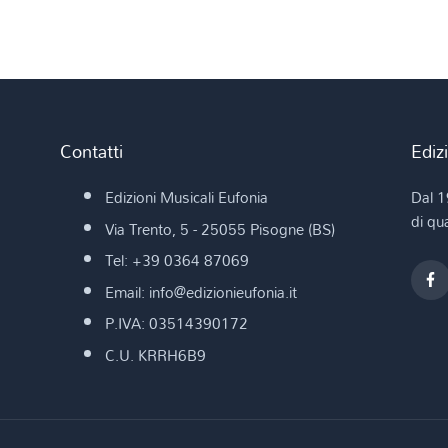
Contatti
Ediz
Edizioni Musicali Eufonia
Dal 1
di qua
Via Trento, 5 - 25055 Pisogne (BS)
Tel: +39 0364 87069
Email: info@edizionieufonia.it
P.IVA: 03514390172
C.U. KRRH6B9