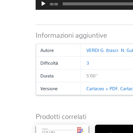
Audio
00:00
Player
Informazioni aggiuntive
Autore
VERDI G. (trascr. N. Gull
Difficoltà
3
Durata
5'00''
Versione
Cartaceo + PDF
,
Carta
Prodotti correlati