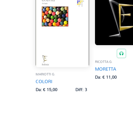
RICOTTA G.
MORETTA
MARIOTTI G.
Da:
€
11,00
COLORI
Da:
€
15,00
Diff: 3