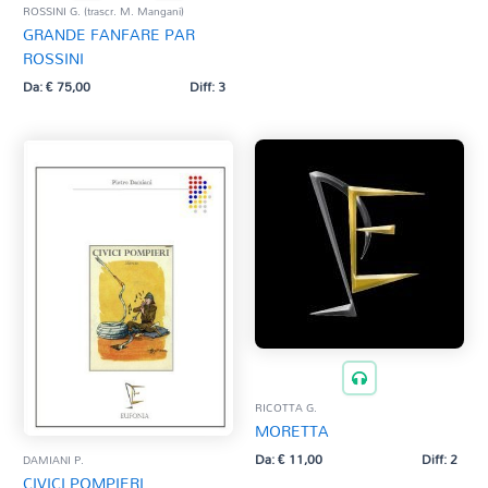
ROSSINI G. (trascr. M. Mangani)
GRANDE FANFARE PAR
ROSSINI
Da:
€
75,00
Diff: 3
RICOTTA G.
MORETTA
Da:
€
11,00
Diff: 2
DAMIANI P.
CIVICI POMPIERI