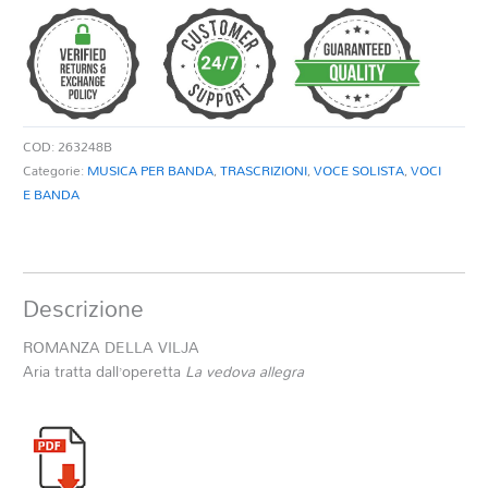
VILJA
DA
LA
VEDOVA
ALLEGRA
quantità
COD:
263248B
Categorie:
MUSICA PER BANDA
,
TRASCRIZIONI
,
VOCE SOLISTA
,
VOCI
E BANDA
Descrizione
ROMANZA DELLA VILJA
Aria tratta dall’operetta
La vedova allegra