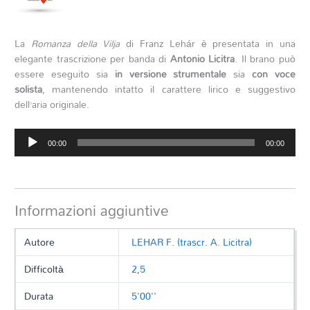
La
Romanza della Vilja
di Franz Lehár è presentata in una
elegante trascrizione per banda di
Antonio Licitra
. Il brano può
essere eseguito sia
in versione strumentale
sia
con voce
solista
, mantenendo intatto il carattere lirico e suggestivo
dell’aria originale.
Audio
00:00
00:00
Player
Informazioni aggiuntive
Autore
LEHAR F. (trascr. A. Licitra)
Difficoltà
2,5
Durata
5'00''