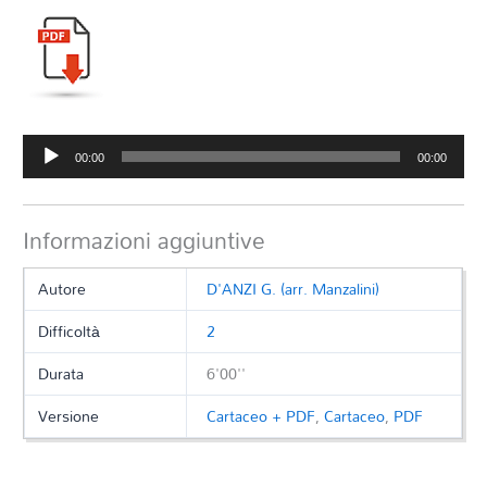
Audio
00:00
00:00
Player
Informazioni aggiuntive
Autore
D'ANZI G. (arr. Manzalini)
Difficoltà
2
Durata
6'00''
Versione
Cartaceo + PDF
,
Cartaceo
,
PDF