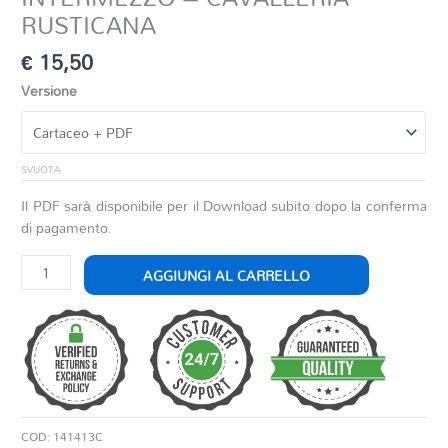
RUSTICANA
€
15,50
Versione
SVUOTA
Il PDF sarà disponibile per il Download subito dopo la conferma
di pagamento.
INTERMEZZO
AGGIUNGI AL CARRELLO
-
CAVALLERIA
RUSTICANA
quantità
COD:
141413C