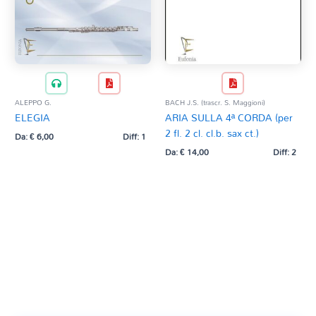
ALEPPO G.
BACH J.S. (trascr. S. Maggioni)
ELEGIA
ARIA SULLA 4ª CORDA (per
2 fl. 2 cl. cl.b. sax ct.)
Da:
€
6,00
Diff: 1
Da:
€
14,00
Diff: 2