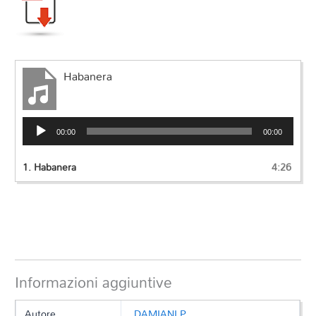
Habanera
Audio
00:00
00:00
Player
1.
Habanera
4:26
Informazioni aggiuntive
Autore
DAMIANI P.