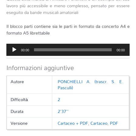
lavoro più accessibile e meno complesso, pensato per essere
eseguito da bande musicali amatoriali
Il blocco parti contiene sia le parti in formato da concerto A4 e
formato A5 librettabile
Audio
00:00
00:00
Player
Informazioni aggiuntive
Autore
PONCHIELLI A. (trascr. S. E.
Pasculli)
Difficoltà
2
Durata
2'37''
Versione
Cartaceo + PDF
,
Cartaceo
,
PDF