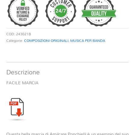
COD:
243021B
Categorie:
COMPOSIZIONI ORIGINALI
,
MUSICA PER BANDA
Descrizione
FACILE MARCIA
Questa bella marcia di Amilcare Ponchielli è un esempio del suo