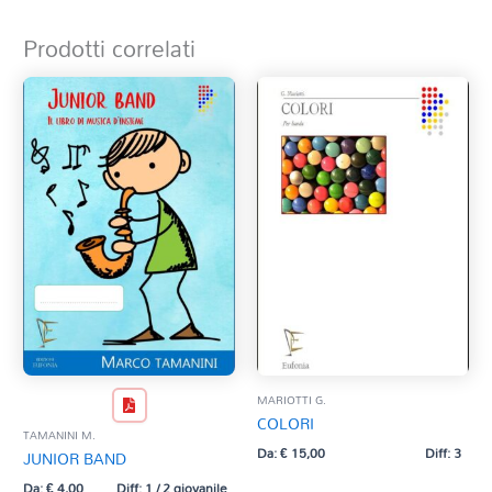
Prodotti correlati
MARIOTTI G.
COLORI
TAMANINI M.
Da:
€
15,00
Diff: 3
JUNIOR BAND
Da:
€
4,00
Diff: 1 / 2 giovanile