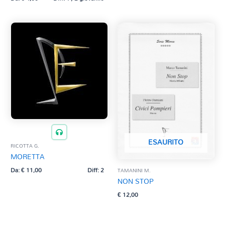
ESAURITO
RICOTTA G.
MORETTA
Da:
€
11,00
Diff: 2
TAMANINI M.
NON STOP
€
12,00