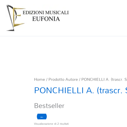
Home
/ Prodotto Autore / PONCHIELLI A. (trascr. S.
PONCHIELLI A. (trascr. S
Bestseller
←
Ordina
Visualizzazione di 2 risultati
in