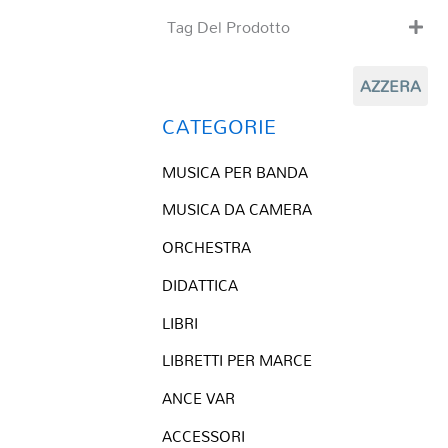
Tag Del Prodotto
CD
AZZERA
Clarinetto basso
Composizioni originali
CATEGORIE
Natale
MUSICA PER BANDA
QR base
QR esecuzione
MUSICA DA CAMERA
Trascrizioni e Arrangiamenti
ORCHESTRA
DIDATTICA
LIBRI
LIBRETTI PER MARCE
ANCE VAR
ACCESSORI