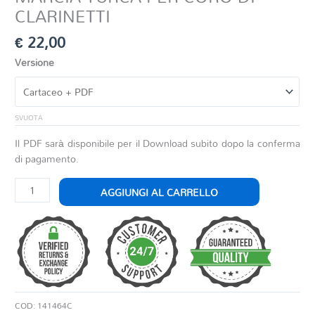
CLARINETTI
€
22,00
Versione
SVUOTA
Il PDF sarà disponibile per il Download subito dopo la conferma
di pagamento.
MARCIA
AGGIUNGI AL CARRELLO
TURCA
PER
CORO
DI
CLARINETTI
quantità
COD:
141464C