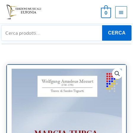
MEN
0
PRIN
CERCA