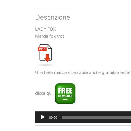
Descrizione
LADY FOX
Marcia fox trot
Una bella marcia scaricabile anche gratuitamente!
clicca qui:
Audio
00:00
Player