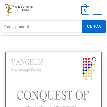
MEN
0
PRIN
CERCA