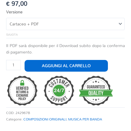
€
97,00
Versione
SVUOTA
Il PDF sarà disponibile per il Download subito dopo la conferma
di pagamento.
ALLA
AGGIUNGI AL CARRELLO
CITTA'
DI
TORINO
quantità
COD:
242967B
Categorie:
COMPOSIZIONI ORIGINALI
,
MUSICA PER BANDA