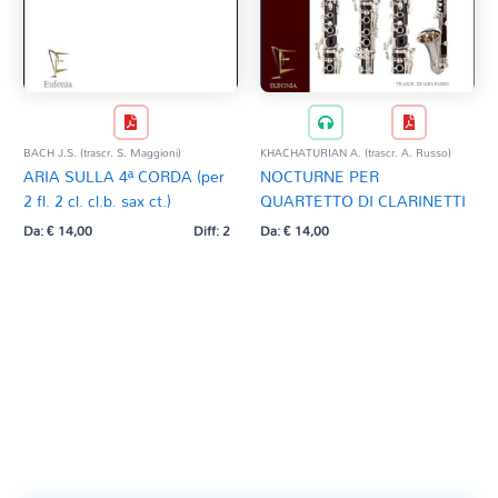
BACH J.S. (trascr. S. Maggioni)
KHACHATURIAN A. (trascr. A. Russo)
ARIA SULLA 4ª CORDA (per
NOCTURNE PER
2 fl. 2 cl. cl.b. sax ct.)
QUARTETTO DI CLARINETTI
Da:
€
14,00
Diff: 2
Da:
€
14,00