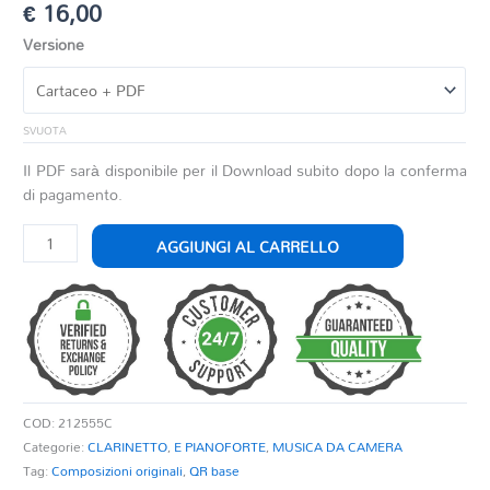
€
16,00
Versione
SVUOTA
Il PDF sarà disponibile per il Download subito dopo la conferma
di pagamento.
IMPRESSIONI
AGGIUNGI AL CARRELLO
D'AUTUNNO
quantità
COD:
212555C
Categorie:
CLARINETTO
,
E PIANOFORTE
,
MUSICA DA CAMERA
Tag:
Composizioni originali
,
QR base