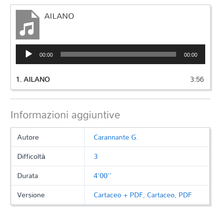
AILANO
Audio
00:00
00:00
Player
1.
AILANO
3:56
Informazioni aggiuntive
Autore
Carannante G.
Difficoltà
3
Durata
4'00''
Versione
Cartaceo + PDF
,
Cartaceo
,
PDF