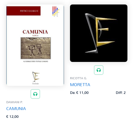
RICOTTA G.
MORETTA
Da:
€
11,00
Diff: 2
DAMIANI P.
CAMUNIA
€
12,00