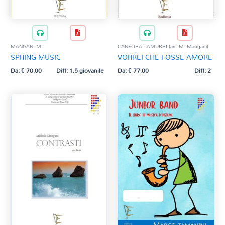
MANGANI M.
CANFORA - AMURRI (arr. M. Mangani)
SPRING MUSIC
VORREI CHE FOSSE AMORE
Da:
€
70,00
Diff: 1,5 giovanile
Da:
€
77,00
Diff: 2