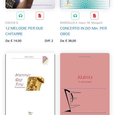
COCCHI G.
MARCELLO A. (trascr. M. Mangani)
12 MELODIE PER DUE
CONCERTO IN DO Min. PER
CHITARRE
OBOE
Da:
€
14,00
Diff: 2
Da:
€
38,00