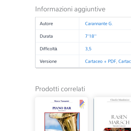
Informazioni aggiuntive
Autore
Carannante G.
Durata
7'18''
Difficoltà
3,5
Versione
Cartaceo + PDF
,
Carta
Prodotti correlati