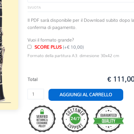
SVUOTA
Il PDF sarà disponibile per il Download subito dopo l
conferma di pagamento.
Vuoi il formato grande?
SCORE PLUS
(+€ 10,00)
Formato della partitura A3: dimesione 30x42 cm
€ 111,0
Total
FANTASIA
AGGIUNGI AL CARRELLO
CONCERTANTE
PER
CLARINETTO
E
BANDA