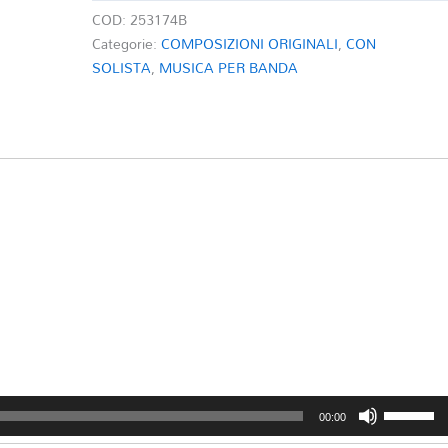
quantità
COD:
253174B
Categorie:
COMPOSIZIONI ORIGINALI
,
CON
SOLISTA
,
MUSICA PER BANDA
Usa
00:00
i