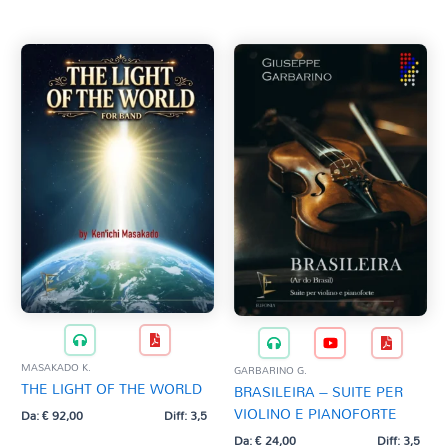
Tag Del Prodotto
al
più
recente
CD
Clarinetto basso
AZZERA
Composizioni originali
Natale
QR base
QR esecuzione
Trascrizioni e Arrangiamenti
MASAKADO K.
GARBARINO G.
THE LIGHT OF THE WORLD
BRASILEIRA – SUITE PER
VIOLINO E PIANOFORTE
Da:
€
92,00
Diff: 3,5
Da:
€
24,00
Diff: 3,5