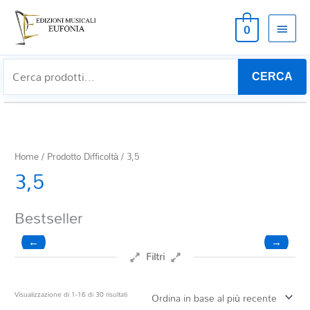
MEN
0
PRIN
CERCA
Home
/ Prodotto Difficoltà / 3,5
3,5
Bestseller
←
→
Filtri
Prezzo
Ordina
Visualizzazione di 1-16 di 30 risultati
in
base