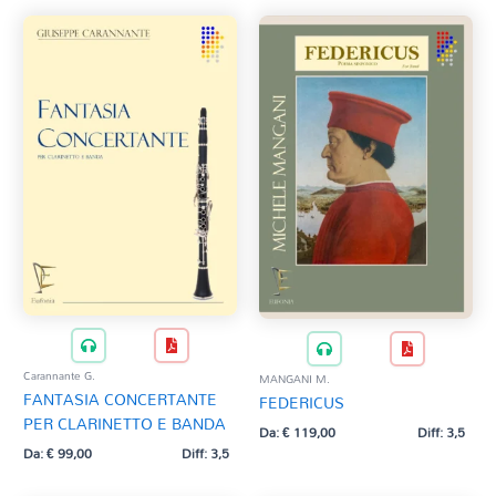
Carannante G.
MANGANI M.
FANTASIA CONCERTANTE
FEDERICUS
PER CLARINETTO E BANDA
Da:
€
119,00
Diff: 3,5
Da:
€
99,00
Diff: 3,5