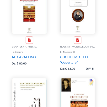
BENATSKY R. (tracr. D.
ROSSINI - MONTEVECCHI (rev.
Pedrazzini)
L. Magistrelli)
AL CAVALLINO
GUGLIELMO TELL
"Ouverture"
Da:
€
80,00
Da:
€
13,00
Diff: 5