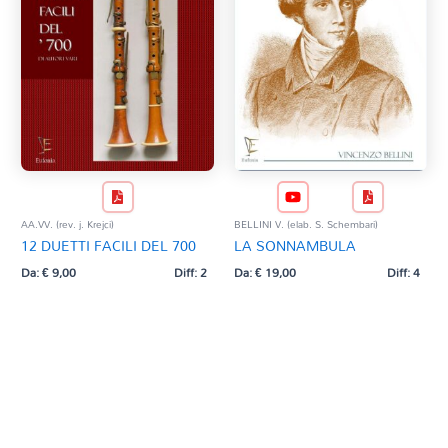
AA.VV. (rev. j. Krejci)
BELLINI V. (elab. S. Schembari)
12 DUETTI FACILI DEL 700
LA SONNAMBULA
Da:
€
9,00
Diff: 2
Da:
€
19,00
Diff: 4