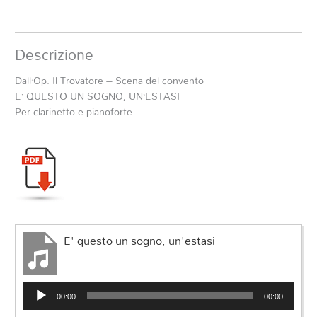
Descrizione
Dall’Op. Il Trovatore – Scena del convento
E’ QUESTO UN SOGNO, UN’ESTASI
Per clarinetto e pianoforte
E' questo un sogno, un'estasi
Audio
00:00
00:00
Player