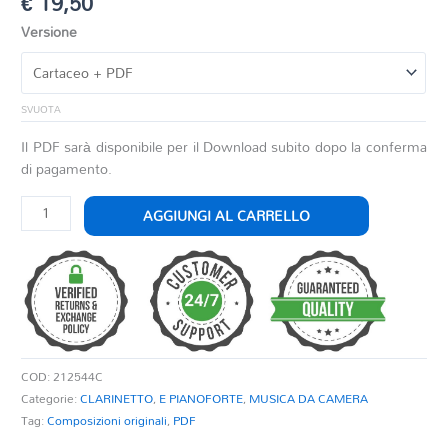
€
19,50
Versione
SVUOTA
Il PDF sarà disponibile per il Download subito dopo la conferma
di pagamento.
E'
AGGIUNGI AL CARRELLO
QUESTO
UN
SOGNO,
UN'ESTASI
quantità
COD:
212544C
Categorie:
CLARINETTO
,
E PIANOFORTE
,
MUSICA DA CAMERA
Tag:
Composizioni originali
,
PDF