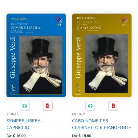
Tag Del Prodotto
al
più
recente
CD
Clarinetto basso
AZZERA
Composizioni originali
Natale
QR base
QR esecuzione
Trascrizioni e Arrangiamenti
MORA P.
MORA P.
SEMPRE LIBERA –
CARO NOME PER
CAPRICCIO
CLARINETTO E PIANOFORTE
Da:
€
16,00
Da:
€
15,50