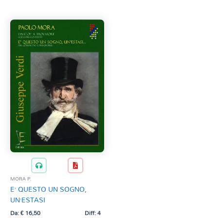
MORA P.
E’ QUESTO UN SOGNO,
UN’ESTASI
Da:
€
16,50
Diff: 4