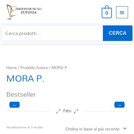
MEN
0
PRIN
CERCA
Home
/ Prodotto Autore / MORA P.
MORA P.
Bestseller
←
→
Filtri
Prezzo
Ordina
Visualizzazione di 3 risultati
in
base