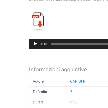
Audio
00:00
Player
Informazioni aggiuntive
Autore
CARIDI R.
Difficoltà
3
Durata
5'58''