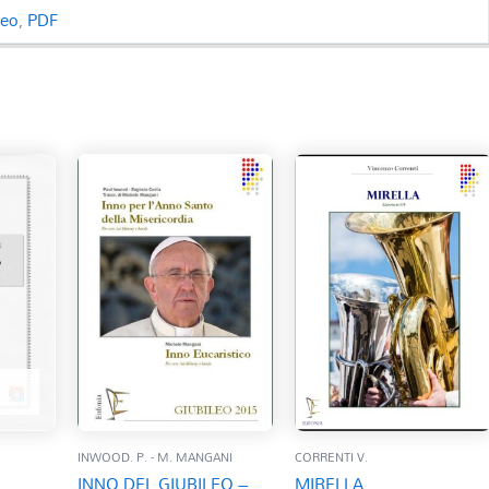
ceo
,
PDF
INWOOD. P. - M. MANGANI
CORRENTI V.
INNO DEL GIUBILEO –
MIRELLA