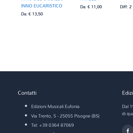
INNO EUCARISTICO
Da:
€
11,00
Diff: 2
Da:
€
13,50
Contatti
Ediz
Edizioni Musicali Eufonia
Dal 1
di qua
Via Trento, 5 - 25055 Pisogne (BS)
Tel: +39 0364 87069