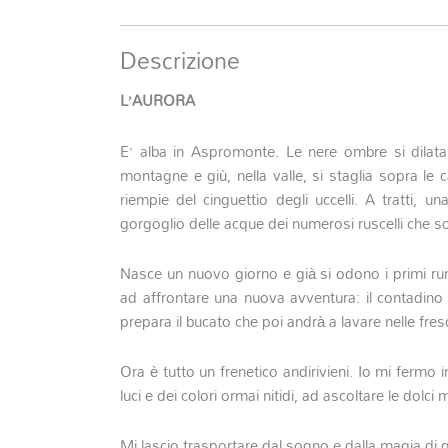
Descrizione
L’AURORA
E’ alba in Aspromonte. Le nere ombre si dilatano
montagne e giù, nella valle, si staglia sopra le c
riempie del cinguettio degli uccelli. A tratti, 
gorgoglio delle acque dei numerosi ruscelli che so
Nasce un nuovo giorno e già si odono i primi rumor
ad affrontare una nuova avventura: il contadino 
prepara il bucato che poi andrà a lavare nelle fre
Ora è tutto un frenetico andirivieni. Io mi fermo i
luci e dei colori ormai nitidi, ad ascoltare le dol
Mi lascio trasportare dal sogno e dalla magia di q