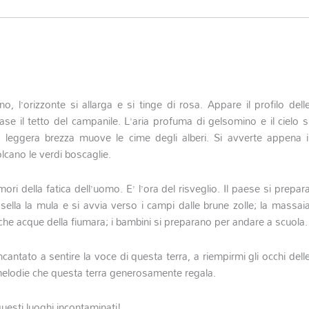
, l’orizzonte si allarga e si tinge di rosa. Appare il profilo dell
ase il tetto del campanile. L’aria profuma di gelsomino e il cielo s
una leggera brezza muove le cime degli alberi. Si avverte appena i
lcano le verdi boscaglie.
i della fatica dell’uomo. E’ l’ora del risveglio. Il paese si prepar
sella la mula e si avvia verso i campi dalle brune zolle; la massai
sche acque della fiumara; i bambini si preparano per andare a scuola.
ncantato a sentire la voce di questa terra, a riempirmi gli occhi dell
ci melodie che questa terra generosamente regala.
uesti luoghi incontaminati!